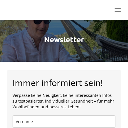
N
A
V
I
G
Newsletter
A
T
I
O
N
U
M
Immer informiert sein!
S
C
H
Verpasse keine Neuigkeit, keine interessanten Infos
A
zu testbasierter, individueller Gesundheit – für mehr
L
Wohlbefinden und besseres Leben!
T
E
N