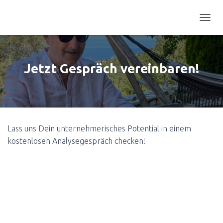
N
A
V
I
G
Jetzt Gespräch vereinbaren!
A
T
I
O
N
U
Lass uns Dein unternehmerisches Potential in einem
M
S
kostenlosen Analysegespräch checken!
C
H
A
L
T
E
N