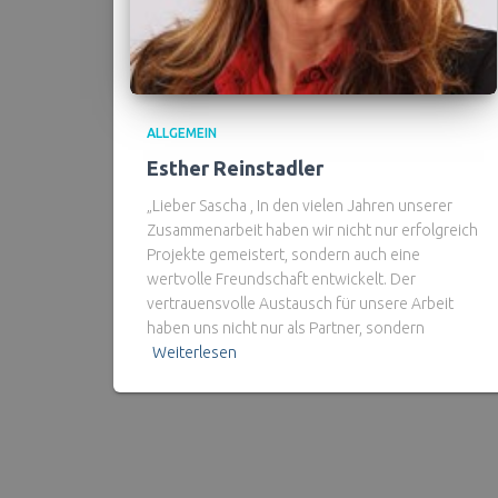
ALLGEMEIN
Esther Reinstadler
„Lieber Sascha , In den vielen Jahren unserer
Zusammenarbeit haben wir nicht nur erfolgreich
Projekte gemeistert, sondern auch eine
wertvolle Freundschaft entwickelt. Der
vertrauensvolle Austausch für unsere Arbeit
haben uns nicht nur als Partner, sondern
Weiterlesen