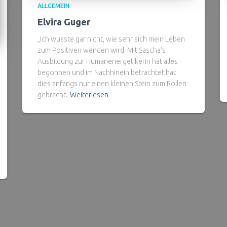
ALLGEMEIN
Elvira Guger
„Ich wusste gar nicht, wie sehr sich mein Leben
zum Positiven wenden wird. Mit Sascha‘s
Ausbildung zur Humanenergetikerin hat alles
begonnen und im Nachhinein betrachtet hat
dies anfangs nur einen kleinen Stein zum Rollen
gebracht.
Weiterlesen