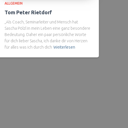
ALLGEMEIN
Tom Peter Rietdorf
„Als Coach, Seminarleiter und Mensch hat
Sascha Pölzl in mein Leben eine ganz besondere
Bedeutung. Daher ein paar persönliche Worte
für dich lieber Sascha, ich danke dir von Herzen
für alles was ich durch dich
Weiterlesen